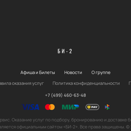
БИ-2
Афиша и Билеты
Новости
О группе
авила оказания услуг
Политика конфиденциальности
+7 (499) 460-63-48
вис. Оказание услуг по подбору, бронированию и доставке 
вляется официальным сайтом «БИ-2». Все права защищены.
©