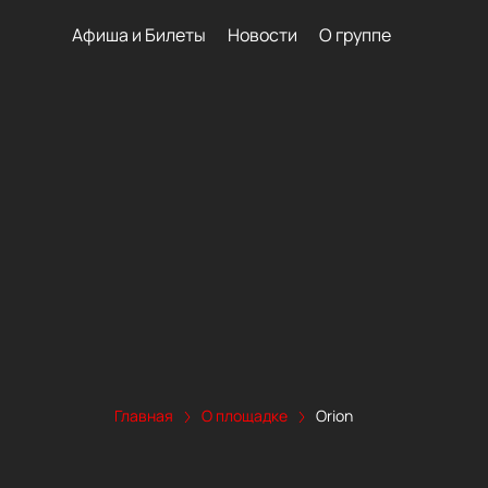
Афиша и Билеты
Новости
О группе
Главная
О площадке
Orion