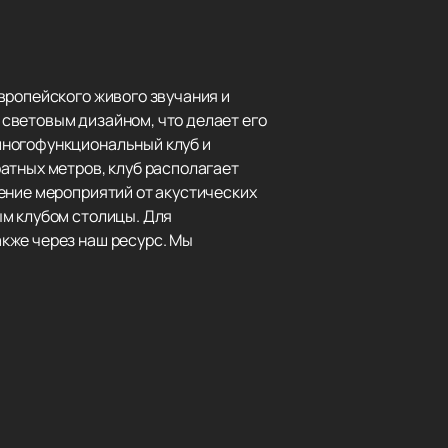
вропейского живого звучания и
световым дизайном, что делает его
многофункциональный клуб и
атных метров, клуб располагает
ение мероприятий от акустических
ым клубом столицы. Для
кже через наш ресурс. Мы