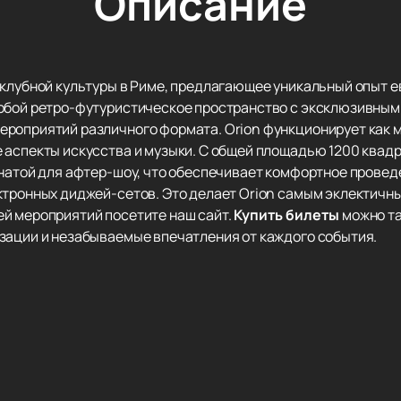
Описание
 клубной культуры в Риме, предлагающее уникальный опыт е
обой ретро-футуристическое пространство с эксклюзивным 
роприятий различного формата. Orion функционирует как 
 аспекты искусства и музыки. С общей площадью 1200 квадр
мнатой для афтер-шоу, что обеспечивает комфортное провед
ктронных диджей-сетов. Это делает Orion самым эклектичн
й мероприятий посетите наш сайт.
Купить билеты
можно та
зации и незабываемые впечатления от каждого события.