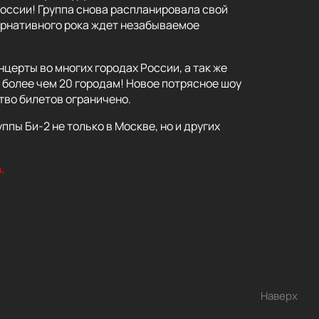
оссии! Группа снова распланировала свой
ернативного рока ждет незабываемое
церты во многих городах России, а так же
 более чем 20 городам! Новое потрясное шоу
тво билетов ограничено.
пы Би-2 не только в Москве, но и других
.
Наверх