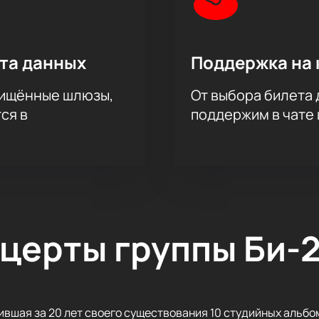
ита данных
Поддержка на 
щищённые шлюзы,
От выбора билета 
ся в
поддержим в чате 
нцерты группы Би-
вшая за 20 лет своего существования 10 студийных альбом