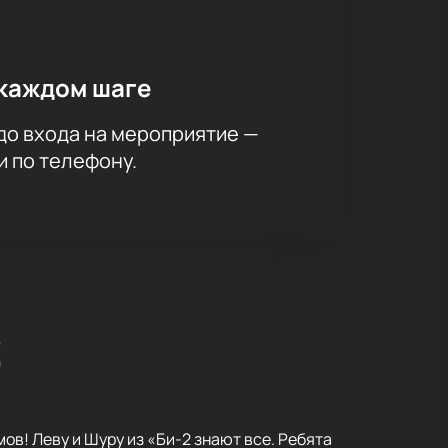
каждом шаге
до входа на мероприятие —
и по телефону.
2
ов! Леву и Шуру из «Би-2 знают все. Ребята