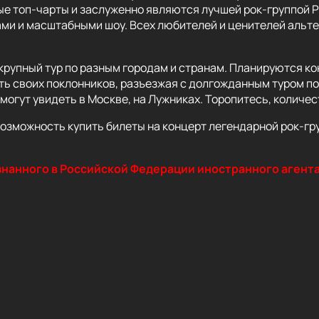
ые топ-чарты и заслуженно являются лучшей рок-группой Р
ами и масштабными шоу. Всех любителей и ценителей альт
крупный тур по разным городам и странам. Планируются кон
ать своих поклонников, разъезжая с долгожданным туром по
могут увидеть в Москве, на Лужниках. Торопитесь, количес
озможность купить билеты на концерт легендарной рок-груп
нанного в Российской Федерации иностранного агента