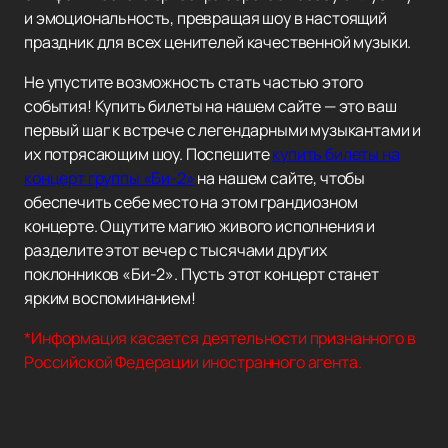
и эмоциональность, превращая шоу в настоящий
праздник для всех ценителей качественной музыки.
Не упустите возможность стать частью этого
события! Купить билеты на нашем сайте — это ваш
первый шаг к встрече с легендарными музыкантами и
их потрясающим шоу. Поспешите
купить билеты на
концерт группы «Би-2»
на нашем сайте, чтобы
обеспечить себе место на этом грандиозном
концерте. Ощутите магию живого исполнения и
разделите этот вечер с тысячами других
поклонников «Би-2». Пусть этот концерт станет
ярким воспоминанием!
*Информация касается деятельности признанного в
Российской Федерации иностранного агента.