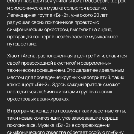
смогут насладиться уникальной атмосферой, где рок
и симфоническая музыка сольются воедино.
Легендарная группа «Би-2», уже около 20 лет
радующая своих поклонников проектом с
симфоническим оркестром, выступит на сцене,
превращая концерт в незабываемое музыкальное
путешествие.
Xiaomi Arena, расположенная в центре Риги, славится
своей превосходной акустикой и современным
техническим оснащением. Это делает её идеальным
местом для проведения крупных мероприятий, таких
как концерт «Би-2». Здесь каждый зритель сможет
насладиться любимыми хитами группы в новых
оркестровых аранжировках.
В программе концерта прозвучат как известные хиты,
так и новые композиции, уже завоевавшие сердца
поклонников. Музыка «Би-2» в сопровождении
симфонического оркестра обретает особую глубину