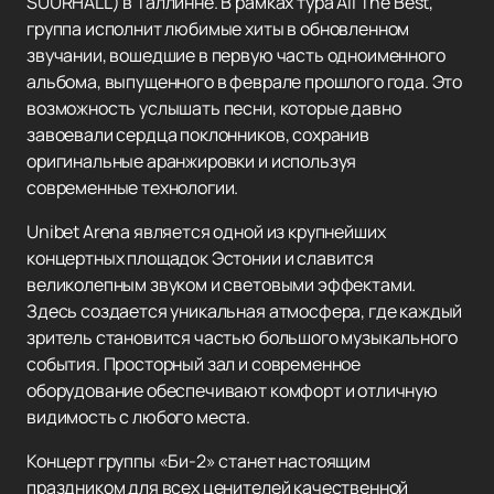
SUURHALL) в Таллинне. В рамках тура All The Best,
группа исполнит любимые хиты в обновленном
звучании, вошедшие в первую часть одноименного
альбома, выпущенного в феврале прошлого года. Это
возможность услышать песни, которые давно
завоевали сердца поклонников, сохранив
оригинальные аранжировки и используя
современные технологии.
Unibet Arena является одной из крупнейших
концертных площадок Эстонии и славится
великолепным звуком и световыми эффектами.
Здесь создается уникальная атмосфера, где каждый
зритель становится частью большого музыкального
события. Просторный зал и современное
оборудование обеспечивают комфорт и отличную
видимость с любого места.
Концерт группы «Би-2» станет настоящим
праздником для всех ценителей качественной