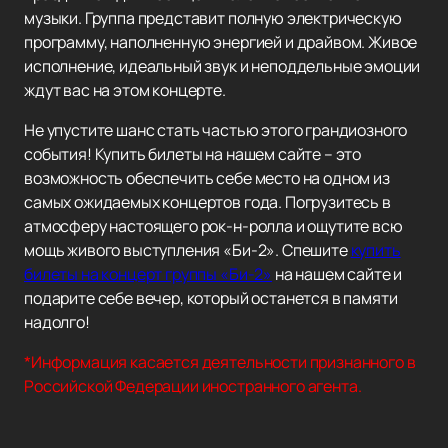
музыки. Группа представит полную электрическую
программу, наполненную энергией и драйвом. Живое
исполнение, идеальный звук и неподдельные эмоции
ждут вас на этом концерте.
Не упустите шанс стать частью этого грандиозного
события! Купить билеты на нашем сайте – это
возможность обеспечить себе место на одном из
самых ожидаемых концертов года. Погрузитесь в
атмосферу настоящего рок-н-ролла и ощутите всю
мощь живого выступления «Би-2». Спешите
купить
билеты на концерт группы «Би-2»
на нашем сайте и
подарите себе вечер, который останется в памяти
надолго!
*Информация касается деятельности признанного в
Российской Федерации иностранного агента.