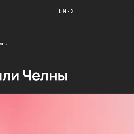
БИ-2
елны
или Челны