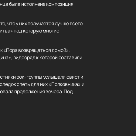
олнца была исполнена композиция
о, что у них получается лучше всего
литва» под которую многие
ек «Пора возвращаться домой»,
ина», видеоряд к которой составили
астники рок-группы услышали свист и
следок спеть для них «Полковника» и
бовала продолжения вечера. Под