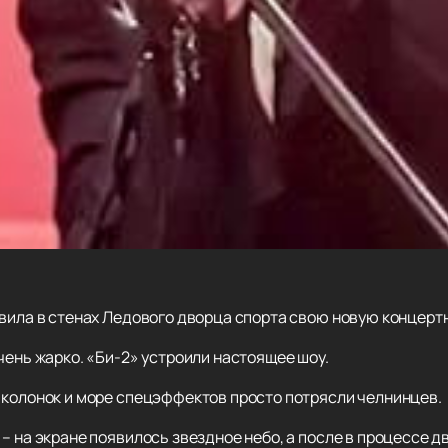
авила в стенах Ледового дворца спорта свою новую концерт
чень жарко. «Би-2» устроили настоящее шоу.
 колонок и море спецэффектов просто потрясли челнинцев.
– на экране появилось звездное небо, а после в процессе 