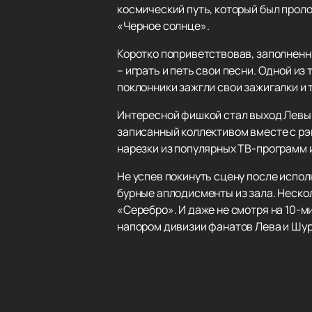
космический путь, который был прол
«Черное солнце».
Коротко поприветствовав, заполненны
– играть и петь свои песни. Одной и
поклонники зажгли свои зажигалки и
Интересной фишкой стал выход Левы 
записанный коллективом вместе с рэ
нарезки из популярных ТВ-программ 
Не успев покинуть сцену после испо
бурные аплодисменты из зала. Нескол
«Серебро». И даже не смотря на 10-м
напором дивизии фанатов Лева и Шур