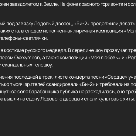
ожен звездолетом к Земле. На фоне красного горизонта и с
й под завязку Ледовый дворец, «Би-2» продолжили делать т
з таких стала следом исполненная лиричная композиция «Мо
 телефоны-светлячки.
в костюме русского медведя. В середине шоу прозвучал тр
пером Oxxxymiron, а также композиции «Моя любовь» и «Род
и скандальных телешоу.
лнения последней в трек-листе концерта песни «Сердце» уч
ько тысяч зрителей скандировали «Би-2» и требовали на по
инутное соло барабанщика публика не расходилась, оно тре
а вышли на сцену Ледового дворца и спели культовые хиты.