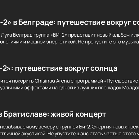
-2» в Белграде: путешествие вокруг 
р Лука Белград группа «БИ-2» представит новый альбом и 
логиями и мощной энергетикой. Не пропустите это музыка
-2»: путешествие вокруг солнца
вится покорить Chisinau Arena с программой «Путешестви
уальными эффектами на одной из лучших площадок Молдов
 в Братиславе: живой концерт
незабываемому вечеру с группой Би-2. Энергия новых трек
отличной акустикой. Не упустите шанс стать частью этого