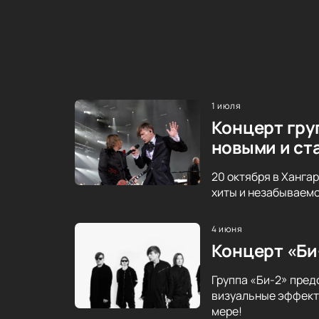
1 июля
Концерт гру
новыми и ст
20 октября в Ханга
хиты и незабываемо
4 июня
Концерт «Би
Группа «Би-2» пред
визуальные эффекты
мере!