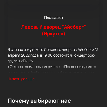
Площадка
Ледовый дворец "Айсберг"
(Иркутск)
В стенах иркутского Ледового дворца «Айсберг» 13
апреля 2022 года, в 19:00 состоится концерт рок-
группы «Би-2».
«Остров сломанных игрушек», «Полковнику никто
не пишет», «Ля-Ля тополя», «Вечная призрачная
встречная», «Держаться за воздух», «Ещё не
Читать дальше...
вечер», «Сокол», «Феллини», «Варвара»,
«Счастье», «Мяу кисс ми», «Моя любовь» - все эти
замечательные песни принадлежат знаменитому
Почему выбирают нас
уже много лет музыкальному коллективу из
Бобруйска. Да, речь идет именно о «Би-2». Без