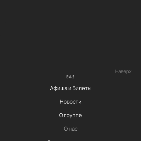
Наверх
БИ-2
Афиша и Билеты
Новости
О группе
О нас