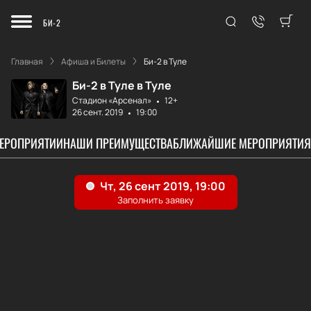
БИ-2
Главная
Афиша и Билеты
Би-2 в Туле
Би-2 в Туле в Туле
Стадион «Арсенал»
12+
26 сент. 2019
19:00
МЕРОПРИЯТИИ
НАШИ ПРЕИМУЩЕСТВА
БЛИЖАЙШИЕ МЕРОПРИЯТИЯ