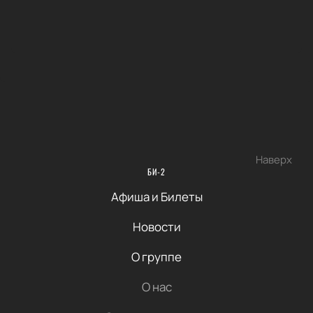
Наверх
БИ-2
Афиша и Билеты
Новости
О группе
О нас