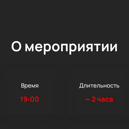
О мероприятии
Время
Длительность
19:00
~
2 часа
звук, качественный вокал и музыкальное сопровождение. И всегда п
уникального культурного события этой осенью.