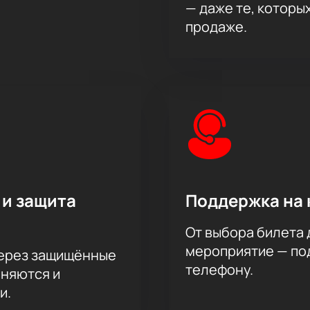
— даже те, которы
продаже.
 и защита
Поддержка на 
От выбора билета 
мероприятие — под
через защищённые
телефону.
аняются и
и.