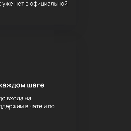
х уже нет в официальной
каждом шаге
до входа на
держим в чате и по