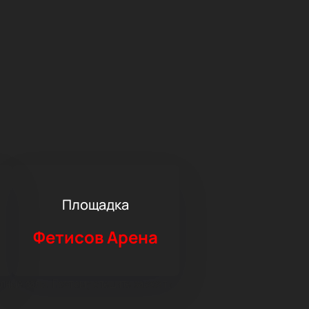
Площадка
Фетисов Арена
олные залы. Поэтому спешите заказать