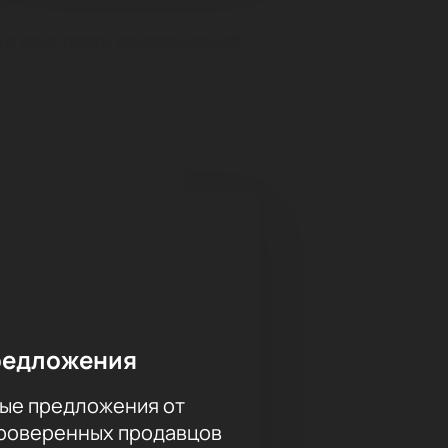
удут представлять вниманию широкой
же давно любимых треках, как: «Пора
редложения
ые предложения от
проверенных продавцов