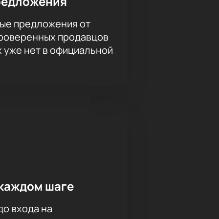
редложения
ые предложения от
проверенных продавцов
х уже нет в официальной
каждом шаге
до входа на