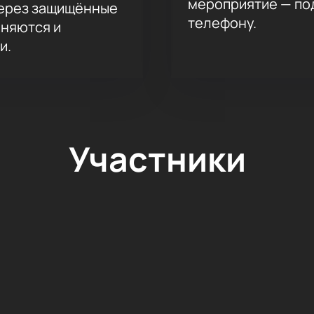
мероприятие — под
через защищённые
телефону.
аняются и
и.
Участники