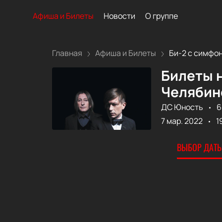
Афиша и Билеты
Новости
О группе
Главная
Афиша и Билеты
Би-2 с симфон
Билеты н
Челябин
ДС Юность
6
7 мар. 2022
1
ВЫБОР ДАТЫ