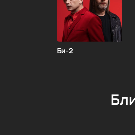
Би-2
Бл