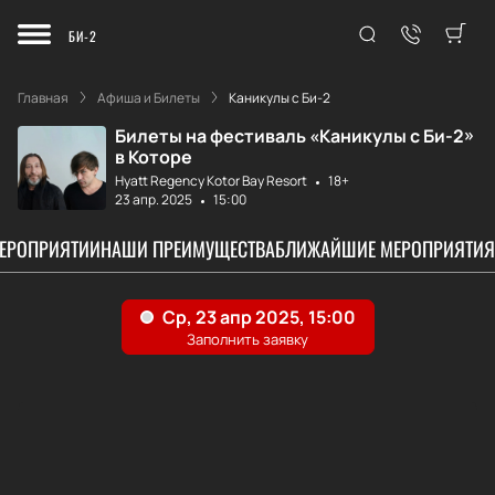
БИ-2
Главная
Афиша и Билеты
Каникулы с Би-2
Билеты на фестиваль «Каникулы с Би-2»
в Которе
Hyatt Regency Kotor Bay Resort
18+
23 апр. 2025
15:00
МЕРОПРИЯТИИ
НАШИ ПРЕИМУЩЕСТВА
БЛИЖАЙШИЕ МЕРОПРИЯТИЯ