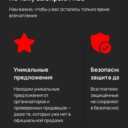
первоклассные условия для отдыха и наслаждения
Нам важно, чтобы у вас остались только яркие
музыкой. Этот курорт расположен на берегу залива,
впечатления
обеспечивая великолепные виды на
Адриатическое море и горы. Здесь вы сможете
насладиться не только выступлениями любимой
группы Би-2, но и расслабиться в спа-центре,
попробовать изысканные блюда в ресторанах и
окунуться в атмосферу уюта и роскоши.
Не упустите возможность стать частью этого
уникального события. Купить билеты на нашем
Уникальные
Безопасная 
сайте — это ваш шанс окунуться в мир музыки и
предложения
защита данн
отдыха в одном из самых красивых мест
Черногории. Фестиваль обещает быть насыщенным
Находим уникальные
Все платежи про
и разнообразным: вас ждут живые выступления,
предложения от
защищённые шлю
тематические вечеринки и много других
организаторов и
не сохраняются 
проверенных продавцов —
в безопасности.
сюрпризов.
даже те, которых уже нет в
Планируйте свой отдых заранее и
покупайте
официальной продаже.
билеты
на нашем сайте, чтобы попасть на это