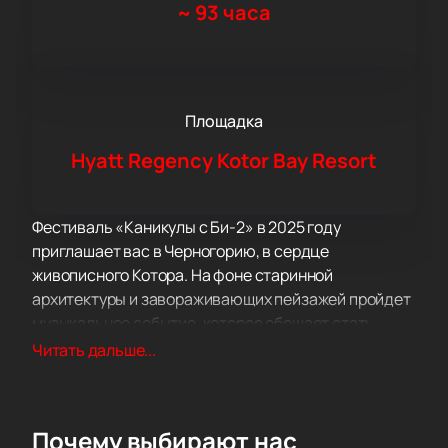
~
93 часа
Площадка
Hyatt Regency Kotor Bay Resort
Фестиваль «Каникулы с Би-2» в 2025 году
приглашает вас в Черногорию, в сердце
живописного Котора. На фоне старинной
архитектуры и завораживающих пейзажей пройдет
музыкальное событие, которое обещает стать
одним из самых ярких моментов года. Местом
Читать дальше...
проведения станет роскошный Hyatt Regency Kotor
Bay Resort — идеальное сочетание современного
комфорта и природной красоты.
Почему выбирают нас
Hyatt Regency Kotor Bay Resort предлагает гостям