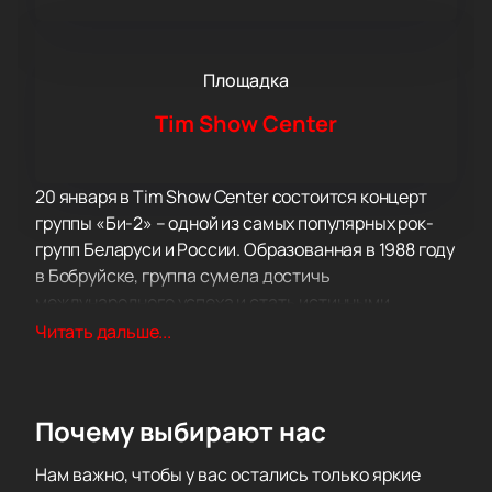
Площадка
Tim Show Center
20 января в Tim Show Center состоится концерт
группы «Би-2» – одной из самых популярных рок-
групп Беларуси и России. Образованная в 1988 году
в Бобруйске, группа сумела достичь
международного успеха и стать истинными
звездами Восточной Европы. Основатели и
Читать дальше...
бессменные участники коллектива – Шура Би-2 и
Лёва Би-2, а также Андрей Звонков, Макс Лакмус,
Борис Лифшиц и Ян Николенко входят в состав
Почему выбирают нас
группы.
Начало 2024 года для «Би-2» будет связано с
Нам важно, чтобы у вас остались только яркие
запуском новой программы – Special. Эти концерты