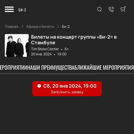
БИ-2
Главная
Афиша и Билеты
Би-2
Билеты на концерт группы «Би-2» в
Стамбуле
Tim Show Center
6+
20 янв. 2024
19:00
МЕРОПРИЯТИИ
НАШИ ПРЕИМУЩЕСТВА
БЛИЖАЙШИЕ МЕРОПРИЯТИЯ