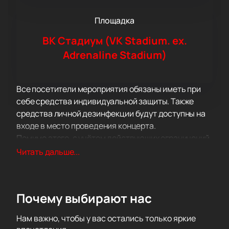
Площадка
ВК Стадиум (VK Stadium. ex.
Adrenaline Stadium)
Все посетители мероприятия обязаны иметь при
себе средства индивидуальной защиты. Также
средства личной дезинфекции будут доступны на
входе в место проведения концерта.
Помимо этого, с учётом действующих ограничений
на проведение культурно-массовых мероприятий,
Читать дальше...
количество билетов на концерт будет строго
ограничено.
Почему выбирают нас
Нам важно, чтобы у вас остались только яркие