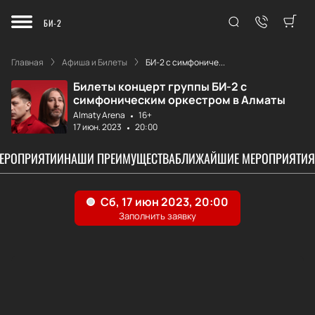
БИ-2
Главная
Афиша и Билеты
БИ-2 с симфониче...
Билеты концерт группы БИ-2 с
симфоническим оркестром в Алматы
Almaty Arena
16+
17 июн. 2023
20:00
МЕРОПРИЯТИИ
НАШИ ПРЕИМУЩЕСТВА
БЛИЖАЙШИЕ МЕРОПРИЯТИЯ