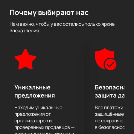
уделить время своей семье и друзьям, живя полной
Почему выбирают нас
жизнью и будучи помимо своего творческого пути
вполне обычными людьми со своими интересами и
Нам важно, чтобы у вас остались только яркие
увлечениями.
впечатления
Ощутите невероятную энергетику, драйв, и
подарите себе отличное настроение, которое
останется с вами надолго.
Уникальные
Безопасная 
предложения
защита данн
Находим уникальные
Все платежи про
предложения от
защищённые шлю
организаторов и
не сохраняются 
проверенных продавцов —
в безопасности.
даже те, которых уже нет в