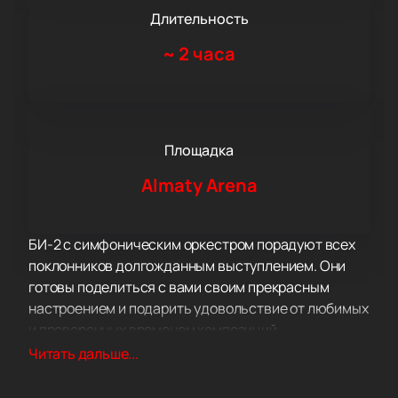
Длительность
~
2 часа
Площадка
Almaty Arena
БИ-2 с симфоническим оркестром порадуют всех
поклонников долгожданным выступлением. Они
готовы поделиться с вами своим прекрасным
настроением и подарить удовольствие от любимых
и проверенных временем композиций.
БИ-2 с симфоническим оркестром много
Читать дальше...
выступают. У них напряженный концертный график,
но не смотря на свою занятость, они успевают